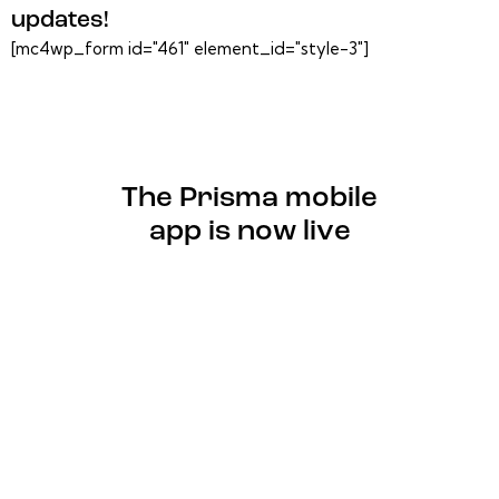
updates!
[mc4wp_form id="461" element_id="style-3"]
The Prisma mobile
app is now
live